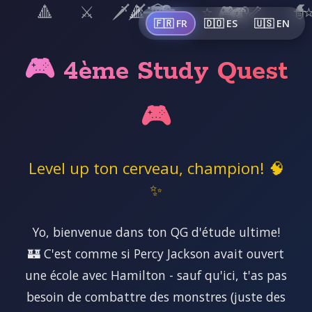
🔺
⚔️
🗡️
🗡️
🔺
➗
🏛️
🎭
⭐
🎮
🍄
🌱
🦴
🧙
🇫🇷 FR
🇩🇴 ES
🇺🇸 EN
🎮 4ème Study Quest
🎮
Level up ton cerveau, champion! 🧠
✨
Yo, bienvenue dans ton QG d'étude ultime!
🏰 C'est comme si Percy Jackson avait ouvert
une école avec Hamilton - sauf qu'ici, t'as pas
besoin de combattre des monstres (juste des